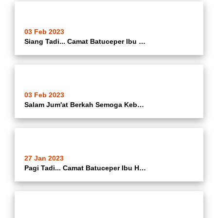
03 Feb 2023
Siang Tadi... Camat Batuceper Ibu Hj. Katrina Iswandari @katrina_ina08 Bersama Sekcam Batuceper @rulihasan Dan Kasi Kemas Kecamatan Batuceper @iiqdhika , Perwakilan Penggiat Seni Kecamatan Batuceper Dan Perwakilan Dari Polsek Batuceper Dan Danramil 02 Bat
03 Feb 2023
Salam Jum'at Berkah Semoga Keberkahan Menyelimuti Kita. Sekcam Batuceper @rulihasan Pimpin Rapat Para Pelaku UMKM Se Kecamatan Batuceper Kota Tangerang Terkait Pendaftaran E-Katalog Bagi UMKM Se Kecamatan Batuceper Di Ruang Al Fattah Kecamatan Batuceper
27 Jan 2023
Pagi Tadi... Camat Batuceper Ibu Hj. Katrina Iswandari Dan Kasi Ekbang Kecamatan Batuceper Membuka Kegiatan Musrenbang ( Musyawarah Perencanaan Pembangunan ) Tingkat Kelurahan Tahun 2023 Di Aula Kantor Kelurahan Poris Jaya Kecamatan Batuceper Kota Tangera