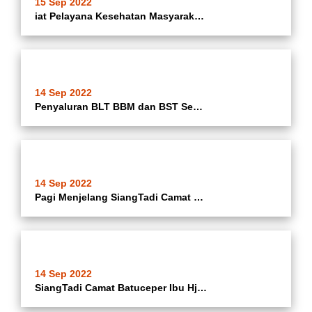
15 Sep 2022
iat Pelayana Kesehatan Masyarakat Kelurahan Poris Jaya diposyandu Cempaka 4 RW.04 oleh Tim Kesehatan Poris Gaga Lama dan Kader Posyandu Cempaka 4
14 Sep 2022
Penyaluran BLT BBM dan BST Sembako Bulan September 2022 di E-Warong
14 Sep 2022
Pagi Menjelang SiangTadi Camat Batuceper Ibu Hj. Katrina Iswandari @katrina_ina08 Bersama Sekcam Batuceper @rulihasan Monitoring Pendistribusian Bantuan Langsung Tunai (BLT) BBM Dan Bansos Sembako Se Kecamatan Batuceper Kota Tangerang Dari Kemensos RI @ke
14 Sep 2022
SiangTadi Camat Batuceper Ibu Hj. Katrina Iswandari @katrina_ina08 Bersama Lurah Batujaya @jimalhaje Monitoring Pengurugan Jalan Berlubang Di Jalan Garuda Kelurahan Batujaya Kecamatan Batuceper Kota Tangerang Yang Dilaksanakan Dari Partisipasi / Swadaya M