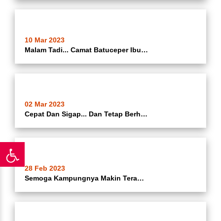
10 Mar 2023
Malam Tadi... Camat Batuceper Ibu Hj. Katrina Iswandari @katrina_ina08 Berkesempatan Menjadi Nara Sumber Pada Kegiatan Sosialisasi Peraturan Daerah (Sosper)
02 Mar 2023
Cepat Dan Sigap... Dan Tetap Berhati-hati.. Evakuasi Korban Lakalantas Dan Pohon Tumbang Di Jalan Daan Mogot Km21 Depan Kantor Kelurahan Batuceper Kecamatan Batuceper Kota Tangerang
28 Feb 2023
Semoga Kampungnya Makin Terang... Pemeliharaan PJU Kampung Terang Di Wilayah Rt 05/02 Kelurahan Batuceper Kecamatan Batuceper Kota Tangerang Oleh Satgas Kecamatan Batuceper (Selasa 28-02-2023)