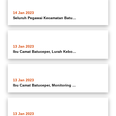
14 Jan 2023
Seluruh Pegawai Kecamatan Batuceper Mengahdiri Pembukaan MTQ XXII Kota Tangerang Dan Tangerang Bersholawat Di MAsjid Raya Al Azhom Kota Tangerang Semoga Kafilah Kecamatan Batuceper Menjadi Yang Terbaik, Serta Di Beri Kemudahan Dalam Mengikuti Lomba MTQ X
13 Jan 2023
Ibu Camat Batuceper, Lurah Kebon Besar di Dampingi Babinsa dan Bhinamas Kelurahan Kebon Besar, Monitoring Normalisasi Saluran Kali Rawa Bamban di RT 003/004 Kelurahan Kebon Besar Kecamatan Batuceper Kota Tangerang
13 Jan 2023
Ibu Camat Batuceper, Monitoring Persiapan Pelaksanaan Car Free Day di Wilayah Kelurahan Batusari Kecamatan Batuceper Kota Tangerang
13 Jan 2023