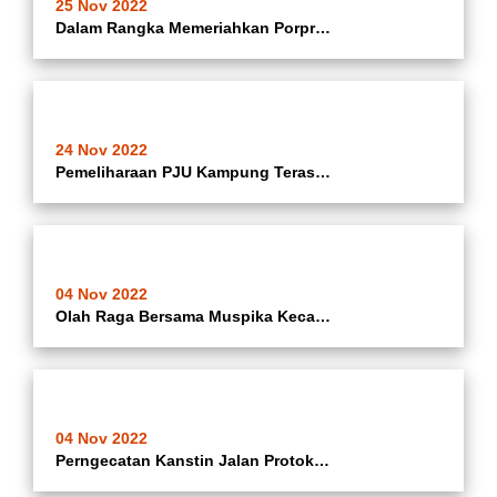
25 Nov 2022
Dalam Rangka Memeriahkan Porprov VI Banten 2022 Seluruh Pegawai Kecamatan Batuceper Kota Tangerang Menghadiri Festival Sipon Cisadane Dan Gelar Karya Pemberdayaan Masyarakat Bertempat Di Alun-alun Kota Tangerang
24 Nov 2022
Pemeliharaan PJU Kampung Teras di Wilayah RW 05 Kelurahan Porisgaga Keccamatan Batuceper Kota Tangerang
04 Nov 2022
Olah Raga Bersama Muspika Kecamatan Batuceper, Kecamatan Neglasari Dan Kecamatan Benda Di Halaman Kantor Koramil 02 Batuceper Kota Tangerang (Jumat 04 November 2022)
04 Nov 2022
Perngecatan Kanstin Jalan Protokol Di Jalan Daan Mogot Wilayah Kecamatan Batuceper Kota Tangerang (Jumat 04 November 2022)