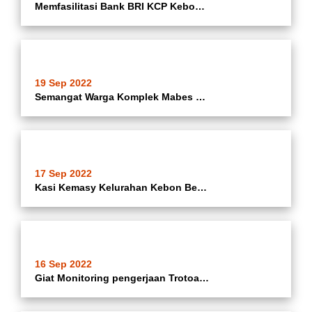
Memfasilitasi Bank BRI KCP Kebon Besar Batuceper dalam rangka Pembukaan Rekening Untuk Nguru Ngaji, Amil Jenazah dan Marbot Masjid Kelurahan Batuceper Kecamatan Batuceper.
19 Sep 2022
Semangat Warga Komplek Mabes Polri Batuceper RT.006/003 Dalam Pembuatan Bioplok / Lahan Tanam TOGA Dalam Rangka Persiapan Lomba Pemanfataan Lahan TOGA Tingkat Kota Tangerang.
17 Sep 2022
Kasi Kemasy Kelurahan Kebon Besar Menghadiri Seminar Stunting yang diselenggarakan oleh KKN UMT
16 Sep 2022
Giat Monitoring pengerjaan Trotoar dijalan benteng betawi RW.03 Kelurahan Poris Jaya