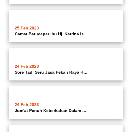
25 Feb 2023
Camat Batuceper Ibu Hj. Katrina Iswandari @katrina_ina08 , Didampingi Kapolsek Batuceper Dan Lurah Batusari @jariribts Menghadiri Peringatan Isra Mi
24 Feb 2023
Sore Tadi Seru Jasa Pekan Raya Kota Tangerang Secara Resmi Dibuka ... Oleh Bapak Walikota Tangerang @ariefwismansyah
24 Feb 2023
Jum'at Penuh Keberkahan Dalam Rangka HUT Kota Tangerang Ke 30 Tahun Pemerintah Kota Tangerang Melalui Kecamatan Batuceper Mendistribusikan Paket Tangerang Bersedekah Sebanyak 323 Paket