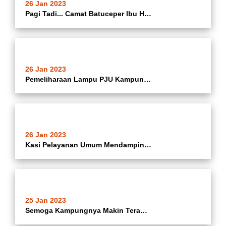
26 Jan 2023
Pagi Tadi... Camat Batuceper Ibu Hj. Katrina Iswandari Bersama Sekretaris Kecamatan Batuceper Turut Hadir Kasi Kemas Kecamatan Batuceper Dan Kasi Ekbang Kecamatan Batuceper Membuka Kegiatan Musrenbang ( Musyawarah Perencanaan Pembangunan ) Tingkat Kelurah
26 Jan 2023
Pemeliharaan Lampu PJU Kampung Terang Di Wilayah RT 04/02 Kelurahan Kebon Besar Kecamatan Batuceper Kota Tangerang Oleh Satgas Kecamatan Batuceper
26 Jan 2023
Kasi Pelayanan Umum Mendampingi Kabid Akta Dukcapil Penyerahan Akta Satu Hari Jadi Di Ruang Assalam Kecamatan Batuceper Kota Tangerang.
25 Jan 2023
Semoga Kampungnya Makin Terang... Pemeliharaan Lampu PJU Kampung Terang Di Wilayah RT 02/04 Dan Rt -2/05 Kelurahan Batujaya Kecamatan Batuceper Kota Tangerang Oleh Satgas Kecamatan Batuceper