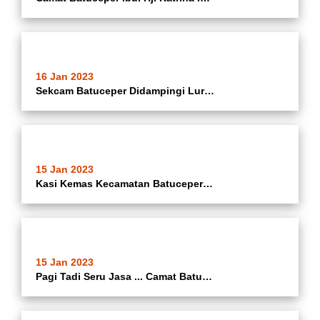
16 Jan 2023
Sekcam Batuceper Didampingi Lurah Batusari Monitoring Finalis Lomba Tilawah Sab'ah Dewasa MTQ XXII Tingkat Kota Tangerang
15 Jan 2023
Kasi Kemas Kecamatan Batuceper Monitoring Lomba Tilawatil Qur'an MTQ XXII Tingkat Kota Tangerang Di Wilayah Kecamatan Karawaci Kota Tangerang
15 Jan 2023
Pagi Tadi Seru Jasa ... Camat Batuceper Ibu Hj. Katrina Iswandari, Sekcam Batuceper, Lurah Se-Kecamatan Batuceper, Kasi Se Kecamatan Batuceper, Pegawai Kecamatan Batuceper, PKK Se Kecamatan Batuceper Dan Masyarakat Kecamatan Batuceper Menghadiri Pelaksan