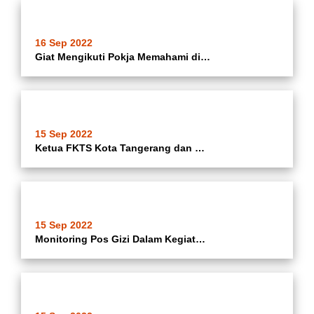
16 Sep 2022
Giat Mengikuti Pokja Memahami digital Bubble Anak oleh Kader Poris Jaya di Gedung Nyimas Melati
15 Sep 2022
Ketua FKTS Kota Tangerang dan Bapak H.Marsudi Mengunjungi UKM Kampung Sukun (Pembuatan Kue/Makanan dari Bahan Dasar Sukun di KWT Barokah Komplek Polri RT.006/03 Kel.Batuceper Kec.Batuceper Kota Tangerang.
15 Sep 2022
Monitoring Pos Gizi Dalam Kegiatan Edukasi Pada Ibu Hamil dan Balita, Konseling PMBA, ASI Ekslusif, Gizi Seimbang Untuk Pencegahan Stunting Di Posyandu Kartini 7 RT.006/004 Kelurahan Batuceper Kecamatan Batuceper.