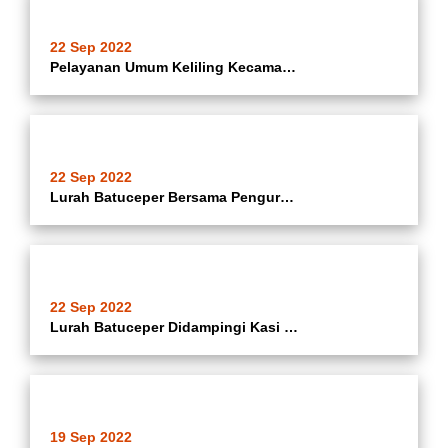
22 Sep 2022
Pelayanan Umum Keliling Kecamatan Batuceper di Kelurahan Kebon Besar
22 Sep 2022
Lurah Batuceper Bersama Pengurus KWT Barokah Kampung Sukun RT.006/003 Melakukan Pembuatan Media Tanaman Melalui Polybag Untuk Bibit Sayur Mayur
22 Sep 2022
Lurah Batuceper Didampingi Kasi Ekbang Kelurahan Batuceper Melakukan Monitoring Kegiatan Pembangunan Turap Cibatuceper Asrama Polri RT.006/03 Kelurahan Batuceper Kecamatan Batuceper Kota Tangerang.
19 Sep 2022