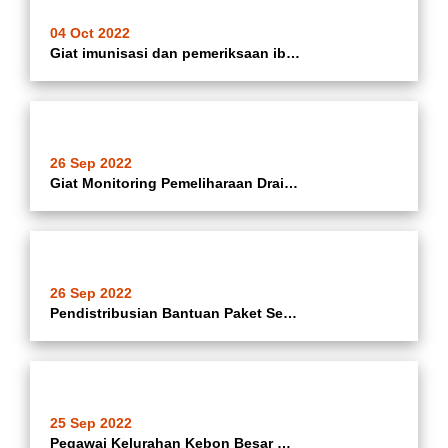
04 Oct 2022
Giat imunisasi dan pemeriksaan ibu hamil dan pemeriksaan Gigi di Cempaka 1 RW.01 Kelurahan Poris Jaya Kecamatan Batuceper Kota Tangerang.
26 Sep 2022
Giat Monitoring Pemeliharaan Drainase oleh Sekretaris Poris Jaya Bersama Kasie Tapem Poris Jaya yang dilaksanakan oleh Satgas Kebersihana Kecamatan Batuceper diwilayah RW.06 Perumahan Simprug DiPoris Kelurahan Poris Jaya
26 Sep 2022
Pendistribusian Bantuan Paket Sembako bagi Balita Gizi Buruk di Kelurahan Kebon Besar
25 Sep 2022
Pegawai Kelurahan Kebon Besar Berpartisipasi dalam Jalan Santai Sarungan