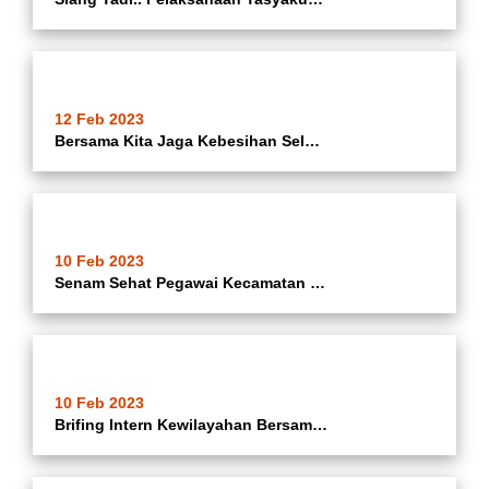
12 Feb 2023
Bersama Kita Jaga Kebesihan Seluruh Jajaran Pegawai Kecamatan Batuceper Kerja Bakti Di Gor Batuceper Kelurahan Porisgaga Kecamatan Batuceper Kota Tangerang Dalam Rangka Menjaga Keindahan Dan Kenyamanan Serta Kebersihan Gor Bersama Kita Ciptakan Wilayah
10 Feb 2023
Senam Sehat Pegawai Kecamatan Batuceper Kota Tangerang Dihalaman Kantor Kecamatan Batuceper Kota Tangerang (10-02-2023)
10 Feb 2023
Brifing Intern Kewilayahan Bersama Camat Batuceper Ibu Hj. Katrina Iswandari @katrina_ina08 , Sekcam Batuceper @rulihasan Dan Lurah Se Kecamatan Batuceper Di Taman Kantor Kecamatan Batuceper Kota Tangerang