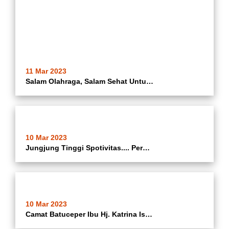
11 Mar 2023
Salam Olahraga, Salam Sehat Untuk Semua ... Pagi Tadi... Camat Batuceper Ibu Hj. Katrina Iswandari @katrina_ina08 Bersama Lurah Batuceper @edijoy68_ Meresmikan Lapangan Olahraga Bhineka Arcadia Sport Center Di Perumahan Arcadia Blok C Rw 06 Kelurahan Bat
10 Mar 2023
Jungjung Tinggi Spotivitas.... Perdana... Sore Tadi Seru Jasa... Camat Batuceper Ibu. Hj Katrina Iswandari @katrina_ina08 Membuka Turnament Sepak Bola 3 Pilar Kecamatan Batuceper Piala Camat Batuceper Cup Di Lapangan Sepak Bola Mabes Polri Kelurahan Batu
10 Mar 2023
Camat Batuceper Ibu Hj. Katrina Iswandari @katrina_ina08 Menghadiri Haul Ke 31 KH. Muhammad Sholeh Di Ponpes Darussalam Rt 02/02 Kelurahan Poris Jaya Kecamatan Batuceper Kota Tangerang