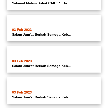
Selamat Malam Sobat CAKEP... Jangan Kendor Tramtib Kecamatan Batuceper Monitoring Dan Patroli Kewilayahan - Sterilisasi PKL Jalan Daan Mogot - Jalan Garuda - Jalan Maulana Hasanudin - Jalan Benteng Betawi - Operasi Yustisi Di Apartement Avenue Kelurahan
03 Feb 2023
Salam Jum'at Berkah Semoga Keberkahan Menyelimuti Kita. Pagi Tadi... Camat Batuceper Ibu Hj. Katrina Iswandari @katrina_ina08 Bersama Lurah Porisgaga Baru @arief_agiel01 Mendampingi Walikota Tangerang @ariefwismansyah Dan Ketua DPRD Kota Tangerang Mengha
03 Feb 2023
Salam Jum'at Berkah Semoga Keberkahan Menyelimuti Kita. Camat Batuceper Ibu Hj. Katrina Iswandari @katrina_ina08 Di Dampingi Lurah Porisgaga Baru @arief_agiel01 Dan Sekel Porisgaga Baru @maman.p.754 Monitoring Penataan KWT Biru ( Bersih Indah Untuk Semua
03 Feb 2023
Salam Jum'at Berkah Semoga Keberkahan Menyelimuti Kita. Pengajian Rutin Dan Sosiaslisasi Baznas Kota Tangerang Tingkat Kecamatan Batuceper Dan Di Hadiri Seluruh Pegawai Lingkungan Kecamatan Batuceper Kota Tangerang Di Hanggar Kecamatan Batuceper Kota Tan