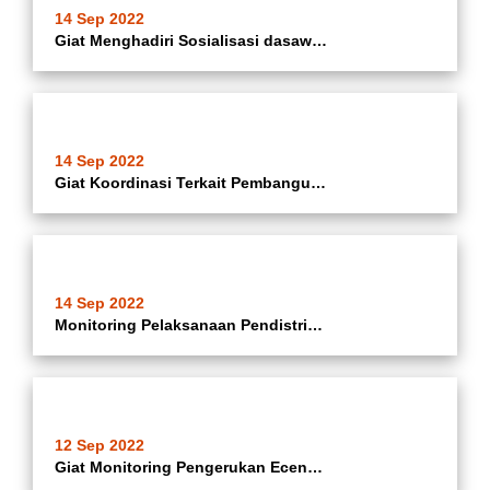
14 Sep 2022
Giat Menghadiri Sosialisasi dasawisma tingkat Kota Tangerang
14 Sep 2022
Giat Koordinasi Terkait Pembangunan Pesantren Assalafiyah sirojul Huda Poris Jaya
14 Sep 2022
Monitoring Pelaksanaan Pendistribusian Bantuan Langsung Tunai (BLT) BBM dan Bantuan Langsung Tunai (BLT) Sembako Bulan September 2022 Untuk Keluarga Penerima Manfaat (KPM) Kelurahan Batuceper Kecamatan Batuceper.
12 Sep 2022
Giat Monitoring Pengerukan Eceng Gondok dikali Baru Jl.Maulana Hasanudin RT 03 RW.03 Kelurahan Poris Jaya