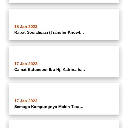
18 Jan 2023
Rapat Sosialisasi (Transfer Knowledge) Pembuatan NIB OSS RBA
17 Jan 2023
Camat Batuceper Ibu Hj. Katrina Iswandari Memberikan Arahan Dalam Kegiatan Skrining X-Ray Mobile Dan Pemberian Terapi Pencegahan Tuberkulosis Dalam Rangka Mendukung Program Kementerian Kesehatan Menurunkan Kasus Tuberkulosis (TBC). Pemerintah Kota (Pemkot
17 Jan 2023
Semoga Kampungnya Makin Terang... Pemeliharaan Lampu PJU Kampung Terang Di Wilayah RT 02/05 Kelurahan Batujaya Kecamatan Batuceper Kota Tangerang Oleh Satgas Kecamatan Batuceper