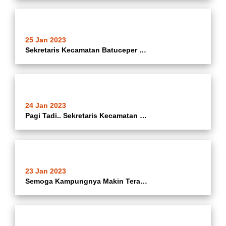
25 Jan 2023
Sekretaris Kecamatan Batuceper Membuka Kegiatan Pembinaan FKTS Kecamatan Dan Pokja Kelurahan Sehat Di Ruang As Salam Kecamatan Batuceper Kota Tangerang
24 Jan 2023
Pagi Tadi.. Sekretaris Kecamatan Batuceper Di Dampingi Kasi Ekbang Kecamatan Batuceper Dan Kasi Tramtib Kecamatan Batuceper, Membuka Kegiatan Musrenbang ( Musyawarah Perencanaan Pembangunan ) Tingkat Kelurahan Tahun 2023, Di Aula Kantor Kelurahan
23 Jan 2023
Semoga Kampungnya Makin Terang... Pemeliharaan Lampu PJU Kampung Terang Secara Swadaya Masyarakat Di Wilayah RT 02/08 Kelurahan Porisgaga Kecamatan Batuceper Kota Tangerang