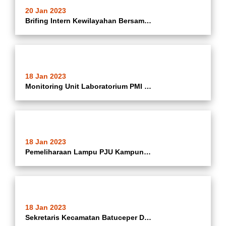
20 Jan 2023
Brifing Intern Kewilayahan Bersama Camat Batuceper Ibu Hj. Katrina Iswandari Dan Lurah Se Kecamatan Batuceper Di Hanggar Kecamatan Batuceper Kota Tangerang.
18 Jan 2023
Monitoring Unit Laboratorium PMI Kota Tangerang Di Jalan Keadilan Rt 02/01 Kelurahan Batujaya Kecamatan Batuceper Kota Tangerang
18 Jan 2023
Pemeliharaan Lampu PJU Kampung Terang Di Wilayah RT 04/06 Kelurahan Batusari Kecamatan Batuceper Kota Tangerang
18 Jan 2023
Sekretaris Kecamatan Batuceper Dan Kasi Kemas Kecamatan Batuceper Mendampingi TIM PKK Kota Tangerang Monitoring Kegiatan Projects Galeri Pelangi Di Kampung Jimpitan KB2 Rw 03 Kelurahan Batujaya, Rw 08 Kelurahan Batuceper Dan Paud Kemuning RW 08 Kelurahan