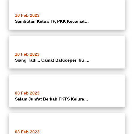
10 Feb 2023
Sambutan Ketua TP. PKK Kecamatan Batuceper Pada Pertemuan Rutin PKK Tingkat Kecamatan Batuceper Kota Tangerang Di Ruang Assalam Kecamatan Batuceper Kota Tangerang
10 Feb 2023
Siang Tadi... Camat Batuceper Ibu Hj. Katrina Iswandari @katrina_ina08 Bersama Kasi Kemas Kecamatan Batuceper @iiqdhika , Dishub Kota Tangerang @dishub_kotatangerang , Kabid @budaya.kotatangerang , Perwakilan Penggiat Seni Kecamatan Batuceper, IGRA PTK, P
03 Feb 2023
Salam Jum'at Berkah FKTS Kelurahan Batujaya Memberikan Nasi Bungkusin Kepada Pengguna Jalan Di Jalan KH. Kilin Kelurahan Batujaya Kecamatan Batuceper Kota Tangerang
03 Feb 2023