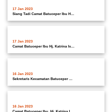
17 Jan 2023
Siang Tadi Camat Batuceper Ibu Hj. Katrina Iswandari, Monitoring Kesiapan Kegiatan Projects Galeri Pelangi Di Kampung Jimpitan KB Rw 03 Kelurahan Batujaya Dan Di Wilayah Rw 08 Kelurahan Batuceper Kecamatan Batuceper Kota Tangerang
17 Jan 2023
Camat Batuceper Ibu Hj. Katrina Iswandari, Sekcam Batuceper, Lurah Se-Kecamatan Batuceper, Kasi Se-Kecamatan Batuceper Dan Seluruh Pegawai Kecamatan Batuceper Mengahdiri Penutupan MTQ XXII Tingkat Kota Tangerang Di Tangerang Convention Center Kecamatan Ka
16 Jan 2023
Sekretaris Kecamatan Batuceper Membuka Acara Rapat Kegiatan Penyerahan SPPT PBB-P2 Buku 1, Buku 2 Dan Buku 3 OlehBapenda Kota Tangerang Di Ruang As Salam Kecamatan Batuceper Kota Tangerang
16 Jan 2023
Camat Batuceper Ibu. Hj. Katrina Iswandari, Sekcam Batuceper Dan Lurah Se-Kecamatan Monitoring Lomba Tilawatil Qur'an MTQ XXII Tingkat Kota Tangerang