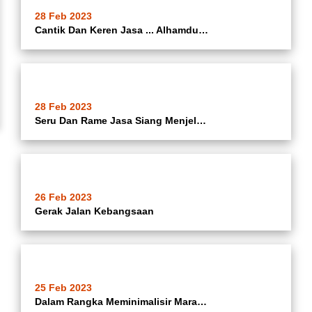
28 Feb 2023
Cantik Dan Keren Jasa ... Alhamdulillah Camat Batuceper Ibu Hj. Katrina Iswandari @katrina_ina08 Mendapatkan Penganugerahan Pegawai Keren Jasa Kategori Layanan Ter - Keren Dalam Rangka Hut Kota Tangerang Ke 30 Tahun Di Masjid Raya Al Azhom Kota Tangerang
28 Feb 2023
Seru Dan Rame Jasa Siang Menjelang Sore Tadi ... Camat Batuceper Ibu Hj. Katrina Iswandari @katrina_ina08 Menghadiri Lomba Nagkep Lele Dan Lomba Lingkungan Terbesih Tingkat Kelurahan Dalam Rangka Hut Kota Tangerang Ke 30 Tahun Di KWT Cempaka Rw 04 Kelura
26 Feb 2023
Gerak Jalan Kebangsaan
25 Feb 2023
Dalam Rangka Meminimalisir Maraknya Peredaran Miras Di Wilayah Kecamatan Bauceper Kota Tangerang