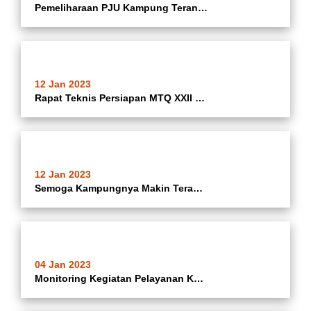
Pemeliharaan PJU Kampung Terang Di Wilayah RT 02/01 Kelurahan Batusari Kecamatan Batuceper Kota Tangerang Oleh Satgas Kecamatan Batuceper
12 Jan 2023
Rapat Teknis Persiapan MTQ XXII Tingkat Kota Tangerang di Ruang As Salam Kecamatan Batuceper Kota Tangerang.
12 Jan 2023
Semoga Kampungnya Makin Terang... Pemeliharaan Lampu PJU Kampung Terang Di Wilayah RT 01/06 Kelurahan Poris Jaya Kecamatan Batuceper Kota Tangerang Oleh Satgas Kecamatan Batuceper
04 Jan 2023
Monitoring Kegiatan Pelayanan Kesehatan Masyarakat (Posyandu)