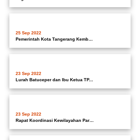
25 Sep 2022
Pemerintah Kota Tangerang Kembali Menggelar Agenda Tahunan Festival Al A
23 Sep 2022
Lurah Batuceper dan Ibu Ketua TP.PKK Kelurahan Batuceper Mendampingi Camat Batuceper Ibu Hj. Katrina Iswandari Bersama Ketua TP. PKK Kecamatan Batuceper Dalam Rangka Penyerahan Pohon Jahe Secara Simbolis Untuk Tanaman Toga Di KWT Kampung Sukun Asrama Komp
23 Sep 2022
Rapat Koordinasi Kewilayahan Para Ketua RW Se-Kelurahan Batuceper Kecamatan Batuceper Yang Dipimpin Oleh Lurah Batuceper Kecamatan Batuceper Kota Tangerang.